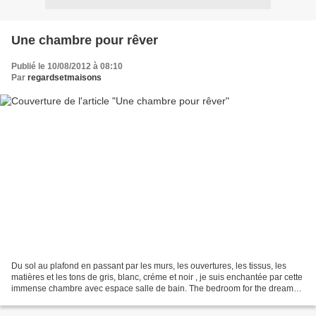
Une chambre pour rêver
Publié le 10/08/2012 à 08:10
Par
regardsetmaisons
Du sol au plafond en passant par les murs, les ouvertures, les tissus, les
matières et les tons de gris, blanc, créme et noir , je suis enchantée par cette
immense chambre avec espace salle de bain. The bedroom for the dream
Du coup, je vous montre aussi...