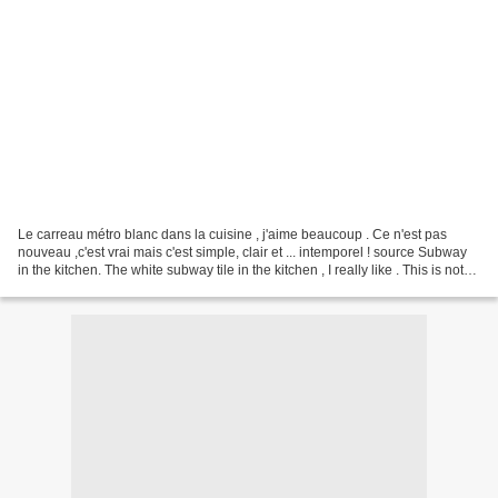
Le carreau métro blanc dans la cuisine , j'aime beaucoup . Ce n'est pas
nouveau ,c'est vrai mais c'est simple, clair et ... intemporel ! source Subway
in the kitchen. The white subway tile in the kitchen , I really like . This is not
new, it's true but...