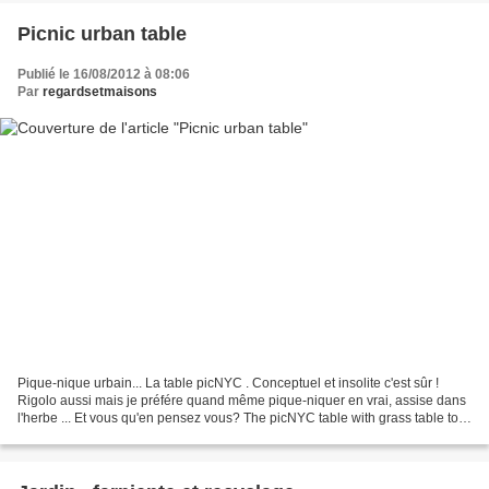
Picnic urban table
Publié le 16/08/2012 à 08:06
Par
regardsetmaisons
Pique-nique urbain... La table picNYC . Conceptuel et insolite c'est sûr !
Rigolo aussi mais je préfére quand même pique-niquer en vrai, assise dans
l'herbe ... Et vous qu'en pensez vous? The picNYC table with grass table top
brings the rural picnic into...