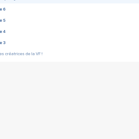
e 6
e 5
e 4
e 3
s créatrices de la VF !
e 2
e 1
e Mektoub My Love arrive enfin ! Rencontre avec Shaïn Boumedine et Sal
i : après Toni en famille
elle réalise le bouleversant Dites lui que je l'aime
ais ! Rencontre autour de Vie privée de Rebecca Zlotowski
 de Marguerite, Grave... Rencontre avec Ella Rumpf