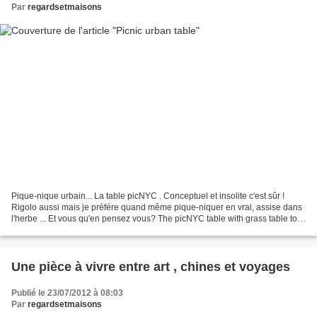
Par
regardsetmaisons
Pique-nique urbain... La table picNYC . Conceptuel et insolite c'est sûr !
Rigolo aussi mais je préfére quand même pique-niquer en vrai, assise dans
l'herbe ... Et vous qu'en pensez vous? The picNYC table with grass table top
brings the rural picnic into...
Une pièce à vivre entre art , chines et voyages
Publié le 23/07/2012 à 08:03
Par
regardsetmaisons