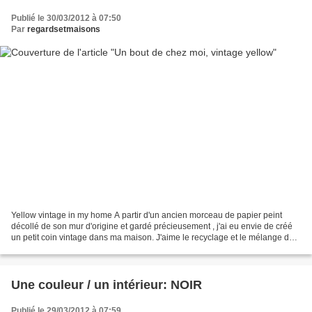
Publié le 30/03/2012 à 07:50
Par
regardsetmaisons
Yellow vintage in my home A partir d'un ancien morceau de papier peint
décollé de son mur d'origine et gardé précieusement , j'ai eu envie de créé
un petit coin vintage dans ma maison. J'aime le recyclage et le mélange des
genres. Cette fois, j'ai utilisé...
Une couleur / un intérieur: NOIR
Publié le 29/03/2012 à 07:59