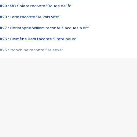
#29 : MC Solaar raconte "Bouge de là"
28 : Lorie raconte "Je vais vite"
#27 : Christophe Willem raconte "Jacques a dit"
#26 : Chimène Badi raconte "Entre nous"
#25 : Indochine raconte "3e sexe"
#24 : Zaho raconte "C'est chelou"
#23 : Patrick Bruel raconte "Au café des délices"
#22 : Kyo raconte "Le chemin"
#21 : Nolwenn Leroy raconte "Cassé"
#20 : Patrick Hernandez raconte "Born to be alive"
#19 : Lorie raconte "Près de moi"
#18 : Michael Jones raconte "A nos actes manqués" (avec Jean-Jacque