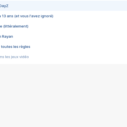
 DayZ
 a 13 ans (et vous l'avez ignoré)
e (littéralement)
im Rayan
 toutes les règles
s les jeux vidéo
us choquant de Rockstar ? - Le scandale BULLY
e plus moche de Steam
du RÊVE tourne au CAUCHEMAR
pendant 8 heures
it… à tort
umiliés par un jeu vidéo