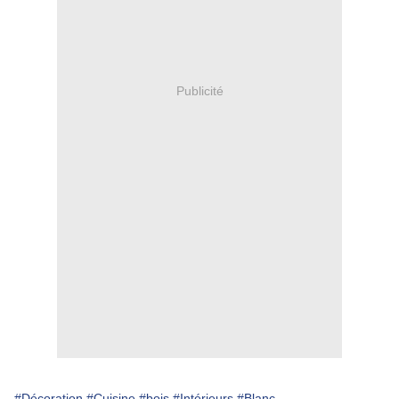
Publicité
#Décoration
#Cuisine
#bois
#Intérieurs
#Blanc