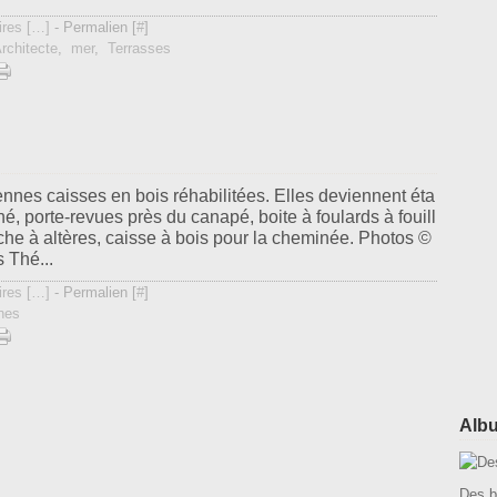
res [
…
]
- Permalien [
#
]
rchitecte
,
mer
,
Terrasses
nnes caisses en bois réhabilitées. Elles deviennent éta
hé, porte-revues près du canapé, boite à foulards à fouill
iche à altères, caisse à bois pour la cheminée. Photos ©
 Thé...
res [
…
]
- Permalien [
#
]
nes
Alb
Des b