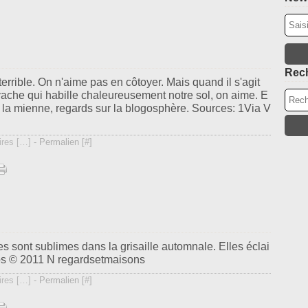
Ju
N
Ma
Oc
Av
Se
M
Ao
Fé
Rec
Ja
terrible. On n'aime pas en côtoyer. Mais quand il s'agit
vache qui habille chaleureusement notre sol, on aime. E
r la mienne, regards sur la blogosphère. Sources: 1Via V
res [
…
]
- Permalien [
#
]
s sont sublimes dans la grisaille automnale. Elles éclai
otos © 2011 N regardsetmaisons
res [
…
]
- Permalien [
#
]