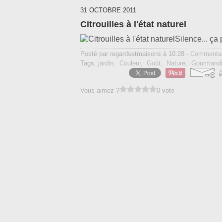
31 OCTOBRE 2011
Citrouilles à l'état naturel
Silence... ç
Posté par regardsetmaisons à 10:28 -
Commentai
Tags:
jardin
,
Couleur
,
Goût
,
Nature
,
Gourmand
Vous aimez ?
0 vote