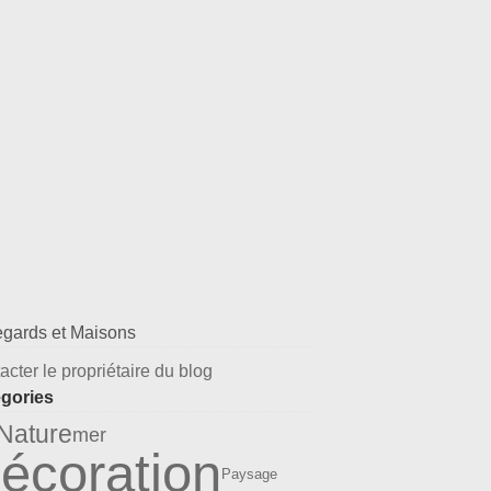
acter le propriétaire du blog
gories
Nature
mer
écoration
Paysage