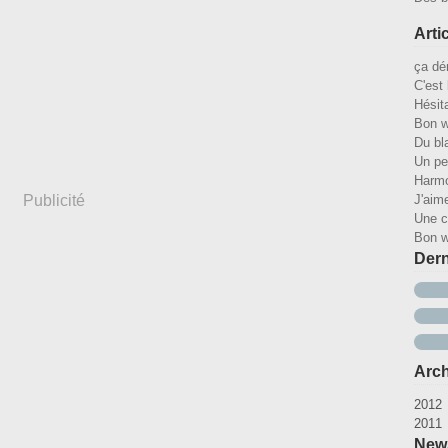
Arti
ça dé
C'est 
Hésit
Bon 
Du bl
Un pet
Harm
Publicité
J'aim
Une c
Bon 
Dern
Arch
2012
2011
Ao
Ju
D
News