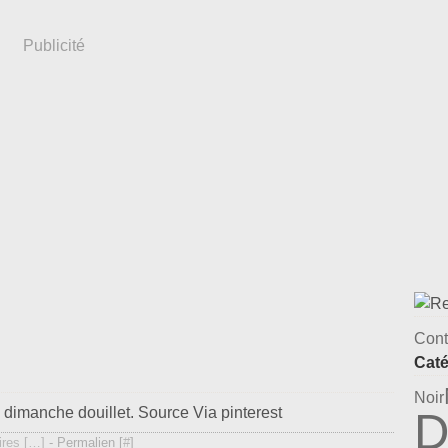
Publicité
Cont
Caté
Noir
 dimanche douillet. Source Via pinterest
D
res [
…
]
- Permalien [
#
]