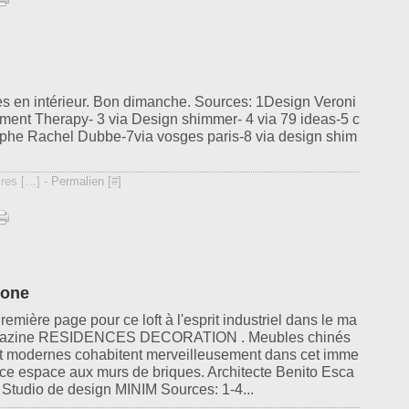
s en intérieur. Bon dimanche. Sources: 1Design Veroni
tment Therapy- 3 via Design shimmer- 4 via 79 ideas-5 c
aphe Rachel Dubbe-7via vosges paris-8 via design shim
res [
…
]
- Permalien [
#
]
lone
remière page pour ce loft à l'esprit industriel dans le ma
azine RESIDENCES DECORATION . Meubles chinés
t modernes cohabitent merveilleusement dans cet imme
ce espace aux murs de briques. Architecte Benito Esca
, Studio de design MINIM Sources: 1-4...