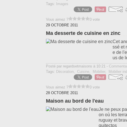
Tags:
Images
Vous aimez ?
0 vote
29 OCTOBRE 2011
Ma desserte de cuisine en zinc
Cet anc
ssé et 
e de l'
us de le
Posté par regardsetmaisons à 10:21 -
Commentai
Tags:
Décoration
,
Cuisine
,
Mobilier
,
Mobilier ind
Vous aimez ?
0 vote
28 OCTOBRE 2011
Maison au bord de l'eau
Je ne peux pa
on où les terr
ruguay et bra
quitectos