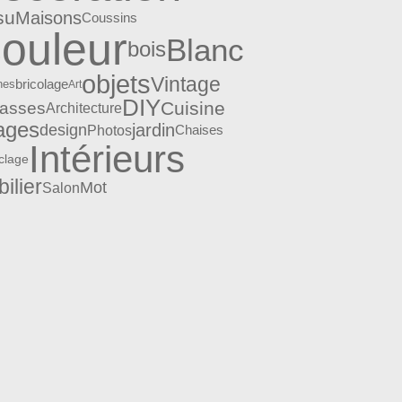
su
Maisons
Coussins
ouleur
Blanc
bois
objets
Vintage
nes
bricolage
Art
DIY
Cuisine
rasses
Architecture
ages
jardin
design
Photos
Chaises
Intérieurs
clage
ilier
Mot
Salon