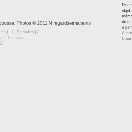
D'un 
objet
mémoi
de ce 
a pousse. Photos © 2011 N regardsetmaisons
a parf
res [
…
]
- Permalien [
#
]
Accue
ise
,
Halloween
Créer