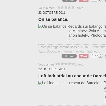
Vous aimez ?
0 vote
23 OCTOBRE 2011
On se balance.
Regards sur balançoire
ca Martinez -2via Apar
larion hôtel-6 Photogr
mer
Posté par regardsetmaisons à 11:15 -
Commentai
Tags:
Décoration
,
design
,
objets
,
Intérieurs
Vous aimez ?
0 vote
22 OCTOBRE 2011
Loft industriel au coeur de Barce
P
g
e
n
t