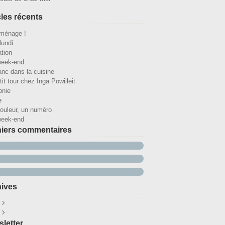
cles récents
ménage !
lundi...
ation
week-end
anc dans la cuisine
it tour chez Inga Powilleit
onie
e
ouleur, un numéro
week-end
iers commentaires
ives
ût
(25)
illet
écembre
(32)
(29)
letter