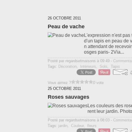
26 OCTOBRE 2011
Peau de vache
L'expression n'est pas 
d'un tapis en peau de 
n attendant de recevoi
osges paris- 2Via...
Posté par regardsetmaisons à 09:49 -
Commentai
Tags:
Décoration
,
Intérieurs
,
Sols
,
Tapis
Vous aimez ?
0 vote
25 OCTOBRE 2011
Roses sauvages
Les couleurs des rose
rent leur jardin. Ph
Posté par regardsetmaisons à 08:03 -
Commentai
Tags:
jardin
,
Couleur
,
fleurs