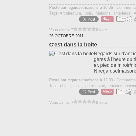
Posté par regardsetmaisons à 10:06 -
Commentai
Tags:
Architecture
,
bois
,
Maisons
,
Intérieurs
,
A
Vous aimez ?
0 vote
26 OCTOBRE 2011
C'est dans la boite
Regards sur d'ancie
gères à l'heure du t
er, pied de miroir/n
N regardsetmaisons
Posté par regardsetmaisons à 12:00 -
Commentai
Tags:
objets
,
bois
,
porte-revue
,
caisses ancien
Vous aimez ?
0 vote