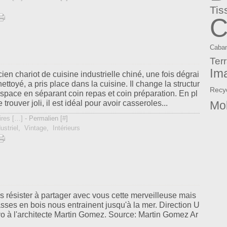
Tis
C
Caba
Ter
Im
ien chariot de cuisine industrielle chiné, une fois dégrai
nettoyé, a pris place dans la cuisine. Il change la structur
Recy
espace en séparant coin repas et coin préparation. En pl
 trouver joli, il est idéal pour avoir casseroles...
Mob
res [
…
]
- Permalien [
#
]
ustriel
,
Vintage
,
Intérieurs
s résister à partager avec vous cette merveilleuse mais
asses en bois nous entrainent jusqu'à la mer. Direction U
vo à l'architecte Martin Gomez. Source: Martin Gomez Ar