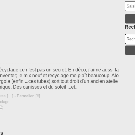
Ma
Oc
Av
Se
M
Ao
Fé
Rec
Ja
récyclage ce n'est pas un secret. En déco, j'aime aussi fa
 inventer; le mix neuf et recyclage me plaît beaucoup. Alo
rgola (enfin ...ces tubes) sort tout droit d'un ancien atelie
que. Des canisses et du soleil ...et...
res [
…
]
- Permalien [
#
]
clage
es