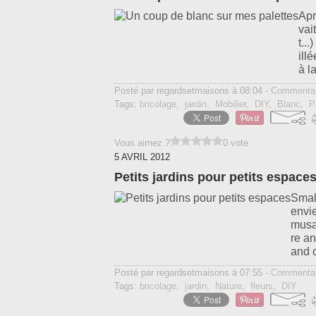
Apr
vai
t..
ill
à la
Posté par regardsetmaisons à 08:04 -
Commentai
Tags:
bricolage
,
jardin
,
Mobilier
,
DIY
,
Blanc
,
P
Vous aimez ?
0 vote
5 AVRIL 2012
Petits jardins pour petits espace
Smal
envie
musa
re a
and c
Posté par regardsetmaisons à 07:55 -
Commentai
Tags:
bricolage
,
jardin
,
Nature
,
fleurs
,
DIY