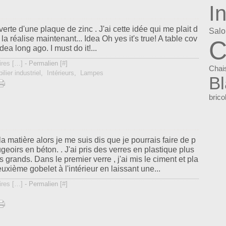
I
verte d'une plaque de zinc . J'ai cette idée qui me plait d
Salo
la réalise maintenant... Idea Oh yes it's true! A table cov
C
dea long ago. I must do it!...
res [
…
]
- Permalien [
#
]
Chai
ilier industriel
,
Intérieurs
,
Lampes
B
brico
la matière alors je me suis dis que je pourrais faire de p
ugeoirs en béton. . J'ai pris des verres en plastique plus
 grands. Dans le premier verre , j'ai mis le ciment et pla
uxième gobelet à l'intérieur en laissant une...
res [
…
]
- Permalien [
#
]