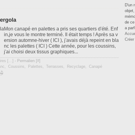
D'un 
objet
mémoi
pergola
de ce 
a parf
Mon canapé en palettes a pris ses quartiers d'été. Enf
Accue
in,je vous le montre terminé. Il était temps ! Après sa v
Créer
ersion automne-hiver ( ICI ), j'avais déjà repeint en bla
nc les palettes ( ICI ) Cette année, pour les coussins,
j'ai choisi deux tissus graphiques...
res [
…
]
- Permalien [
#
]
anc
,
Coussins
,
Palettes
,
Terrasses
,
Recyclage
,
Canapé