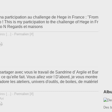
i ma participation au challenge de Hege in France : "From
! This is my participation to the challenge of Hege in Fr
to N Regards et maisons
res [
…
]
- Permalien [
#
]
e partager avec vous le travail de Sandrine d' Argile et Bar
e qu'elle fait. Vous allez voir ! D'abord, je vous montre
adore les ateliers, univers d'outils, de boites, de matériel
Alb
res [
…
]
- Permalien [
#
]
Art
Des b