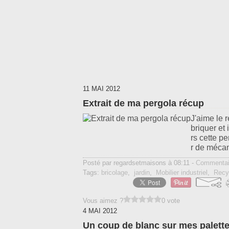
11 MAI 2012
Extrait de ma pergola récup
J'aime le 
briquer et
rs cette pe
r de mécani
Posté par regardsetmaisons à 08:11 -
Commentai
Tags:
bricolage
,
jardin
,
Mobilier industriel
,
Recy
Vous aimez ?
0 vote
4 MAI 2012
Un coup de blanc sur mes palett