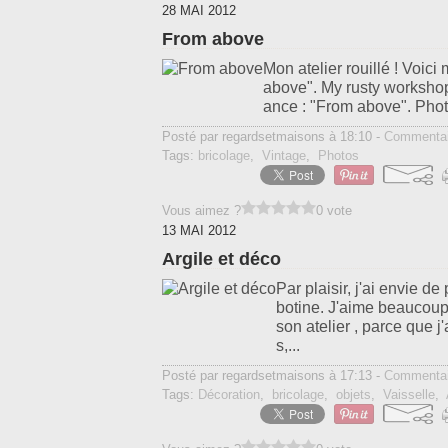
28 MAI 2012
From above
Mon atelier rouillé ! Voic
above". My rusty workshop 
ance : "From above". Pho
Posté par regardsetmaisons à 18:10 -
Commentai
Tags:
bricolage
,
Vintage
,
Photos
Vous aimez ?
0 vote
13 MAI 2012
Argile et déco
Par plaisir, j'ai envie d
botine. J'aime beaucoup c
son atelier , parce que j'
s,...
Posté par regardsetmaisons à 17:13 -
Commentai
Tags:
Décoration
,
bricolage
,
objets
,
Vaisselle
,