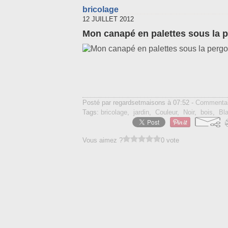
bricolage
12 JUILLET 2012
Mon canapé en palettes sous la 
Posté par regardsetmaisons à 07:52 -
Commentai
Tags:
bricolage
,
jardin
,
Couleur
,
Noir
,
bois
,
Bl
Vous aimez ?
0 vote