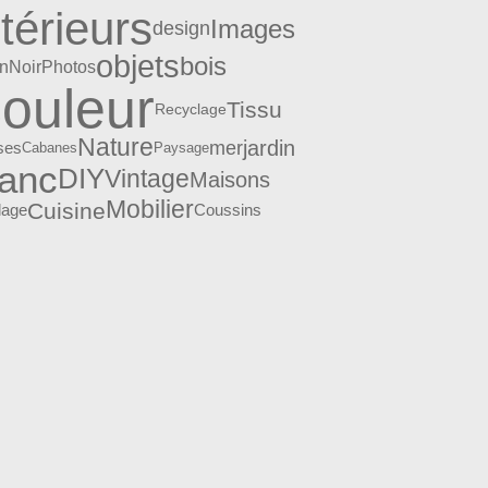
ntérieurs
Images
design
objets
bois
Photos
n
Noir
ouleur
Tissu
Recyclage
Nature
jardin
mer
ses
Cabanes
Paysage
lanc
DIY
Vintage
Maisons
Mobilier
Cuisine
lage
Coussins