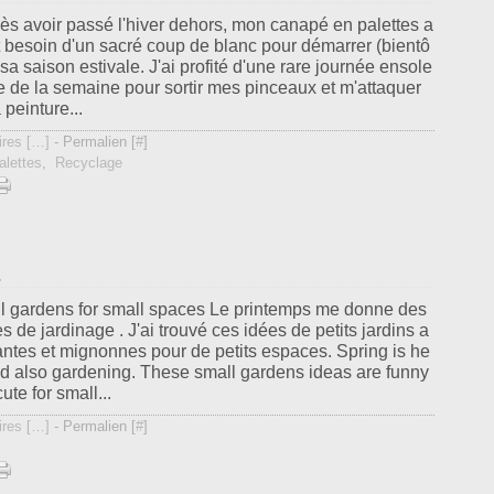
ès avoir passé l'hiver dehors, mon canapé en palettes a
t besoin d'un sacré coup de blanc pour démarrer (bientô
.) sa saison estivale. J'ai profité d'une rare journée ensole
ée de la semaine pour sortir mes pinceaux et m'attaquer
 peinture...
res [
…
]
- Permalien [
#
]
alettes
,
Recyclage
s
l gardens for small spaces Le printemps me donne des
s de jardinage . J'ai trouvé ces idées de petits jardins a
ntes et mignonnes pour de petits espaces. Spring is he
nd also gardening. These small gardens ideas are funny
ute for small...
res [
…
]
- Permalien [
#
]