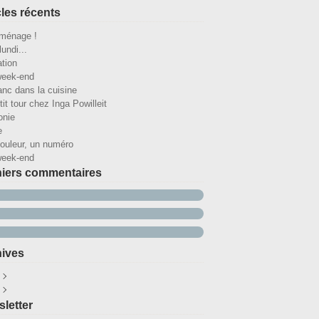
cles récents
ménage !
lundi...
ation
week-end
anc dans la cuisine
it tour chez Inga Powilleit
onie
e
ouleur, un numéro
week-end
iers commentaires
ives
ût
(25)
illet
écembre
(32)
(29)
letter
in
ovembre
(30)
(27)