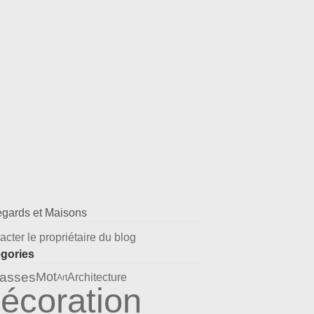
acter le propriétaire du blog
gories
rasses
Mot
Architecture
Art
écoration