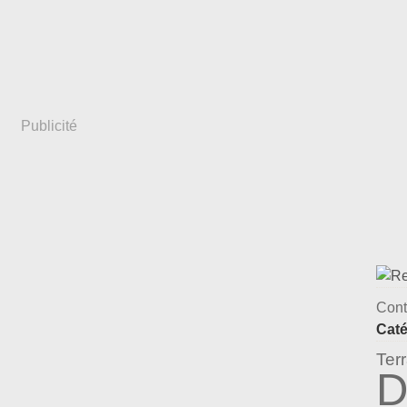
Publicité
Cont
Caté
Ter
D