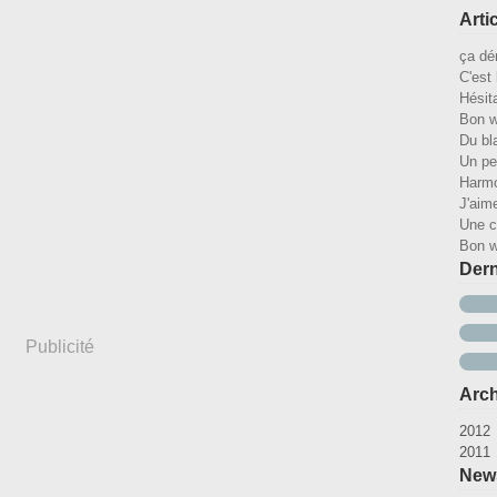
Arti
ça dé
C'est 
Hésit
Bon 
Du bl
Un pet
Harm
J'aim
Une c
Bon 
Dern
Publicité
Arch
2012
2011
Ao
Ju
D
News
Ju
N