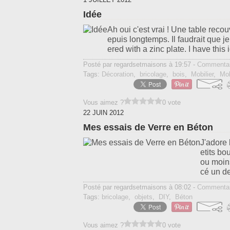
Idée
Ah oui c'est vrai ! Une table recou
epuis longtemps. Il faudrait que je 
ered with a zinc plate. I have this i
Posté par regardsetmaisons à 19:57 -
Commentai
Tags:
Décoration
,
bricolage
,
bois
,
Mobilier
,
Mob
Vous aimez ?
0 vote
22 JUIN 2012
Mes essais de Verre en Béton
J'adore 
etits bo
ou moins
cé un de
Posté par regardsetmaisons à 08:02 -
Commentai
Tags:
bricolage
,
objets
,
DIY
,
Béton
Vous aimez ?
0 vote