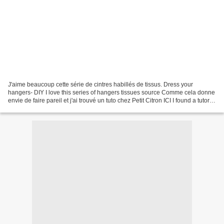
J'aime beaucoup cette série de cintres habillés de tissus. Dress your
hangers- DIY I love this series of hangers tissues source Comme cela donne
envie de faire pareil et j'ai trouvé un tuto chez Petit Citron ICI I found a tutorial
at Petit Citron HER...