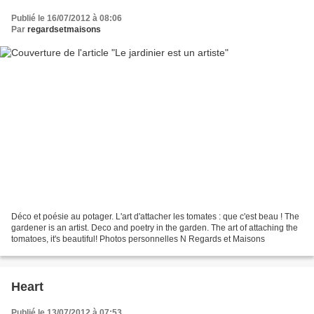
Publié le 16/07/2012 à 08:06
Par
regardsetmaisons
Déco et poésie au potager. L'art d'attacher les tomates : que c'est beau ! The
gardener is an artist. Deco and poetry in the garden. The art of attaching the
tomatoes, it's beautiful! Photos personnelles N Regards et Maisons
Heart
Publié le 13/07/2012 à 07:53