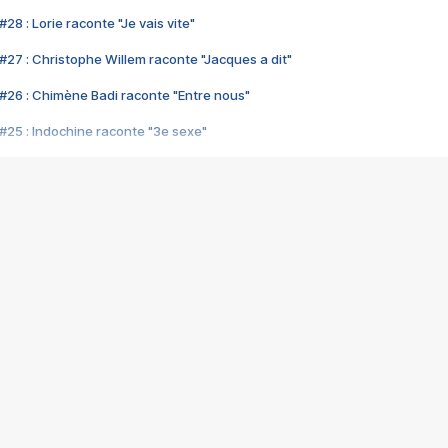
28 : Lorie raconte "Je vais vite"
#27 : Christophe Willem raconte "Jacques a dit"
#26 : Chimène Badi raconte "Entre nous"
#25 : Indochine raconte "3e sexe"
#24 : Zaho raconte "C'est chelou"
#23 : Patrick Bruel raconte "Au café des délices"
#22 : Kyo raconte "Le chemin"
#21 : Nolwenn Leroy raconte "Cassé"
#20 : Patrick Hernandez raconte "Born to be alive"
#19 : Lorie raconte "Près de moi"
#18 : Michael Jones raconte "A nos actes manqués" (avec Jean-Jacque
#17 : Khaled raconte "Aïcha"