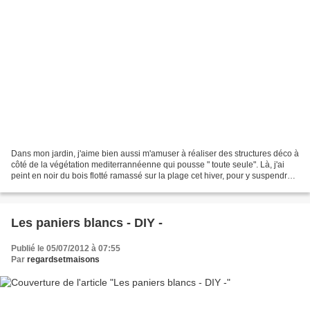
Dans mon jardin, j'aime bien aussi m'amuser à réaliser des structures déco à
côté de la végétation mediterrannéenne qui pousse " toute seule". Là, j'ai
peint en noir du bois flotté ramassé sur la plage cet hiver, pour y suspendre
des brins de tissus noir...
Les paniers blancs - DIY -
Publié le 05/07/2012 à 07:55
Par
regardsetmaisons