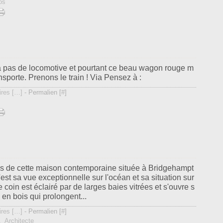
os
' a pas de locomotive et pourtant ce beau wagon rouge m
nsporte. Prenons le train ! Via Pensez à :
res [
…
]
- Permalien [
#
]
ns de cette maison contemporaine située à Bridgehampt
est sa vue exceptionnelle sur l'océan et sa situation sur
coin est éclairé par de larges baies vitrées et s'ouvre s
 en bois qui prolongent...
res [
…
]
- Permalien [
#
]
,
Architecte