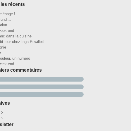
cles récents
ménage !
lundi...
ation
week-end
anc dans la cuisine
it tour chez Inga Powilleit
onie
e
ouleur, un numéro
week-end
iers commentaires
ives
ût
(25)
illet
écembre
(32)
(29)
letter
in
ovembre
(30)
(27)