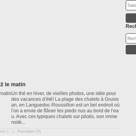
Ma
Oc
Av
Se
M
Ao
Fé
Rec
Ja
°2 le matin
Un thé en hiver, de vieilles photos, une idée pour
des vacances d'été! La plage des chalets à Gruiss
an, en Languedoc-Roussillon est un bel endroit où
l'on a envie de flâner les pieds nus au bord de l'ea
u. Avec ces typiques chalets sur pilotis, son imme
nsité...
res [
…
]
- Permalien [
#
]