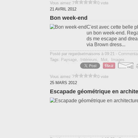
Vous aimez ?
0 vote
21 AVRIL 2012
Bon week-end
C'est avec cette belle 
un bon week-end. Regarde
ds me escape and dream
via Brown dress...
Posté par regardsetmaisons à 09:21 -
Commentai
Tags:
Paysage
,
Intérieurs
,
Mot
,
Images
Vous aimez ?
0 vote
25 MARS 2012
Escapade géométrique en archite