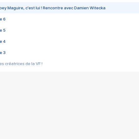
bey Maguire, c'est lui ! Rencontre avec Damien Witecka
e 6
e 5
e 4
e 3
s créatrices de la VF !
e 2
e 1
e Mektoub My Love arrive enfin ! Rencontre avec Shaïn Boumedine et Sal
i : après Toni en famille
elle réalise le bouleversant Dites lui que je l'aime
ais ! Rencontre autour de Vie privée de Rebecca Zlotowski