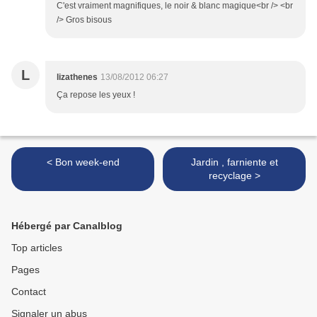
C'est vraiment magnifiques, le noir & blanc magique<br /> <br
/> Gros bisous
L
lizathenes
13/08/2012 06:27
Ça repose les yeux !
< Bon week-end
Jardin , farniente et
recyclage >
Hébergé par Canalblog
Top articles
Pages
Contact
Signaler un abus